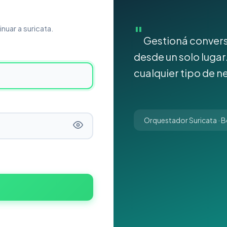
nuar a suricata.
Gestioná convers
desde un solo lugar.
cualquier tipo de n
Orquestador Suricata · Bo
n